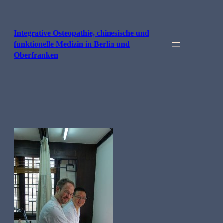
Skip
to
content
Integrative Osteopathie, chinesische und
funktionelle Medizin in Berlin und
Oberfranken