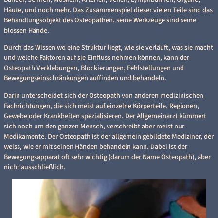
Häute, und noch mehr. Das Zusammenspiel dieser vielen Teile sind das
Behandlungsobjekt des Osteopathen, seine Werkzeuge sind seine
blossen Hände.
Durch das Wissen wo eine Struktur liegt, wie sie verläuft, was sie macht
und welche Faktoren auf sie Einfluss nehmen können, kann der
Osteopath Verklebungen, Blockierungen, Fehlstellungen und
Bewegungseinschränkungen auffinden und behandeln.
Darin unterscheidet sich der Osteopath von anderen medizinischen
Fachrichtungen, die sich meist auf einzelne Körperteile, Regionen,
Gewebe oder Krankheiten spezialisieren. Der Allgemeinarzt kümmert
sich noch um den ganzen Mensch, verschreibt aber meist nur
Medikamente. Der Osteopath ist der allgemein gebildete Mediziner, der
weiss, wie er mit seinen Händen behandeln kann. Dabei ist der
Bewegungsapparat oft sehr wichtig (darum der Name Osteopath), aber
nicht ausschließlich.