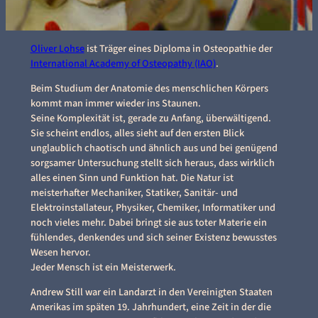
Oliver Lohse
ist Träger eines Diploma in Osteopathie der
International Academy of Osteopathy (IAO)
.
Beim Studium der Anatomie des menschlichen Körpers
kommt man immer wieder ins Staunen.
Seine Komplexität ist, gerade zu Anfang, überwältigend.
Sie scheint endlos, alles sieht auf den ersten Blick
unglaublich chaotisch und ähnlich aus und bei genügend
sorgsamer Untersuchung stellt sich heraus, dass wirklich
alles einen Sinn und Funktion hat. Die Natur ist
meisterhafter Mechaniker, Statiker, Sanitär- und
Elektroinstallateur, Physiker, Chemiker, Informatiker und
noch vieles mehr. Dabei bringt sie aus toter Materie ein
fühlendes, denkendes und sich seiner Existenz bewusstes
Wesen hervor.
Jeder Mensch ist ein Meisterwerk.
Andrew Still war ein Landarzt in den Vereinigten Staaten
Amerikas im späten 19. Jahrhundert, eine Zeit in der die