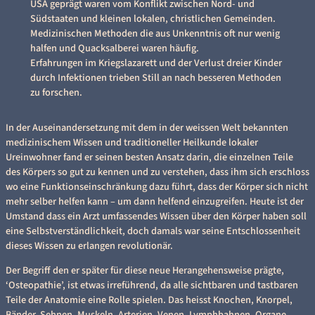
USA geprägt waren vom Konflikt zwischen Nord- und
Südstaaten und kleinen lokalen, christlichen Gemeinden.
Medizinischen Methoden die aus Unkenntnis oft nur wenig
halfen und Quacksalberei waren häufig.
Erfahrungen im Kriegslazarett und der Verlust dreier Kinder
durch Infektionen trieben Still an nach besseren Methoden
zu forschen.
In der Auseinandersetzung mit dem in der weissen Welt bekannten
medizinischem Wissen und traditioneller Heilkunde lokaler
Ureinwohner fand er seinen besten Ansatz darin, die einzelnen Teile
des Körpers so gut zu kennen und zu verstehen, dass ihm sich erschloss
wo eine Funktionseinschränkung dazu führt, dass der Körper sich nicht
mehr selber helfen kann – um dann helfend einzugreifen. Heute ist der
Umstand dass ein Arzt umfassendes Wissen über den Körper haben soll
eine Selbstverständlichkeit, doch damals war seine Entschlossenheit
dieses Wissen zu erlangen revolutionär.
Der Begriff den er später für diese neue Herangehensweise prägte,
‘Osteopathie’, ist etwas irreführend, da alle sichtbaren und tastbaren
Teile der Anatomie eine Rolle spielen. Das heisst Knochen, Knorpel,
Bänder, Sehnen, Muskeln, Arterien, Venen, Lymphbahnen, Organe,