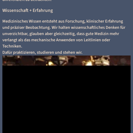
Wissenschaft + Erfahrung
Medizinisches Wissen entsteht aus Forschung, klinischer Erfahrung
und präziser Beobachtung. Wir halten wissenschaftliches Denken für
unverzichtbar, glauben aber gleichzeitig, dass gute Medizin mehr
verlangt als das mechanische Anwenden von Leitlinien oder
Techniken.
Dafür praktizieren, studieren und stehen wir.